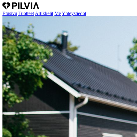
Etusivu
Tuotteet
Artikkelit
Me
Yhteystiedot