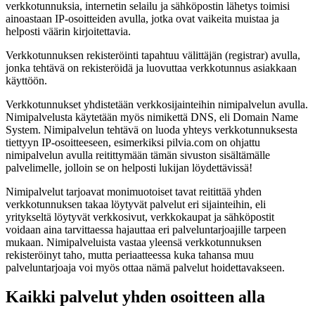
verkkotunnuksia, internetin selailu ja sähköpostin lähetys toimisi
ainoastaan IP-osoitteiden avulla, jotka ovat vaikeita muistaa ja
helposti väärin kirjoitettavia.
Verkkotunnuksen rekisteröinti tapahtuu välittäjän (registrar) avulla,
jonka tehtävä on rekisteröidä ja luovuttaa verkkotunnus asiakkaan
käyttöön.
Verkkotunnukset yhdistetään verkkosijainteihin nimipalvelun avulla.
Nimipalvelusta käytetään myös nimikettä DNS, eli Domain Name
System. Nimipalvelun tehtävä on luoda yhteys verkkotunnuksesta
tiettyyn IP-osoitteeseen, esimerkiksi pilvia.com on ohjattu
nimipalvelun avulla reitittymään tämän sivuston sisältämälle
palvelimelle, jolloin se on helposti lukijan löydettävissä!
Nimipalvelut tarjoavat monimuotoiset tavat reitittää yhden
verkkotunnuksen takaa löytyvät palvelut eri sijainteihin, eli
yritykseltä löytyvät verkkosivut, verkkokaupat ja sähköpostit
voidaan aina tarvittaessa hajauttaa eri palveluntarjoajille tarpeen
mukaan. Nimipalveluista vastaa yleensä verkkotunnuksen
rekisteröinyt taho, mutta periaatteessa kuka tahansa muu
palveluntarjoaja voi myös ottaa nämä palvelut hoidettavakseen.
Kaikki palvelut yhden osoitteen alla