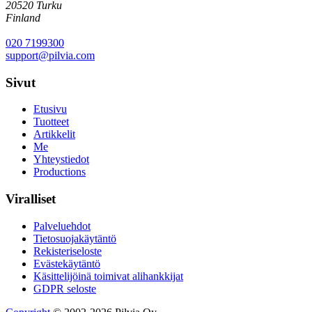
20520 Turku
Finland
020 7199300
support@pilvia.com
Sivut
Etusivu
Tuotteet
Artikkelit
Me
Yhteystiedot
Productions
Viralliset
Palveluehdot
Tietosuojakäytäntö
Rekisteriseloste
Evästekäytäntö
Käsittelijöinä toimivat alihankkijat
GDPR seloste