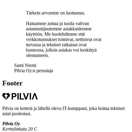
Tärkein arvomme on luottamus.
Haluamme auttaa ja tuoda vahvan
asiantuntijuutemme asiakkaidemme
käyttöön. Me huolehdimme että
verkkotunnukset toimivat, nettisivut ovat
turvassa ja tekniset ratkaisut ovat
kunnossa, jolloin asiakas voi keskittyä
olennaiseen.
Sami Niemi
Pilvia Oy:n perustaja
Footer
Pilvia on ketterä ja lähellä oleva IT-kumppani, joka hoitaa tekniset
asiat puolestasi.
Pilvia Oy
Kerttulinkatu 20 C