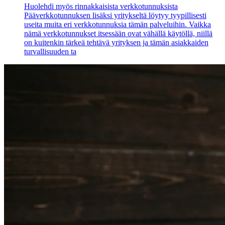
Huolehdi myös rinnakkaisista verkkotunnuksista
Pääverkkotunnuksen lisäksi yritykseltä löytyy tyypillisesti
useita muita eri verkkotunnuksia tämän palveluihin. Vaikka
nämä verkkotunnukset itsessään ovat vähällä käytöllä, niillä
on kuitenkin tärkeä tehtävä yrityksen ja tämän asiakkaiden
turvallisuuden ta