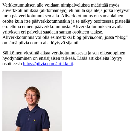
Verkkotunnuksen alle voidaan nimipalveluissa määrittää myös
aliverkkotunnuksia (alidomaineja), eli muita sijainteja jotka löytyvät
tuon pääverkkotunnuksen alta. Aliverkkotunnus on samanlainen
osoite kuin itse pääverkkotunnuskin ja se näkyy osoitteessa pisteellä
erotettuna ennen pääverkkotunnusta. Aliverkkotunnuksen avulla
yrityksen eri palvelut saadaan saman osoitteen taakse.
Aliverkkotunnus voi olla esimerkiksi blog.pilvia.com, jossa “blog”
on tämä pilvia.com:n alta löytyvä sijainti.
Sähköinen viestintä alkaa verkkotunnuksesta ja sen oikeaoppinen
hyödyntäminen on ensisijaisen tärkeää. Lisää artikkeleita löytyy
osoitteesta
https://pilvia.com/artikkelit
.