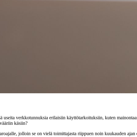
ä useita verkkotunnuksia erilaisiin käyttötarkoituksiin, kuten mainonta
vääriin käsiin?
oajalle, jolloin se on vielä toimittajasta riippuen noin kuukauden ajan e