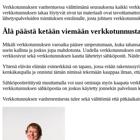
Verkkotunnuksen vanhentuessa välittömänä seurauksena kaikki verkkot
verkkotunnuksen takaa löytyvät sivut tai materiaali ovat tavoittamatto
lähetyspalveluiden toimituksen estolistalle, josta johtuen verkkotunn
Älä päästä ketään viemään verkkotunnusta
Mikäli verkkotunnuksen varoaika pääsee umpeutumaan, kuka tahansa 
usein kallista ja joskus jopa mahdotonta. Uudella verkkotunnuksen om
verkkosivut sekä verkkotunnuksen kautta lähetetyt sähköpostit. Näiden 
Yhtenä elävän elämän esimerkkinä on tapaus, jossa erään rakennusyrit
kenkäkaupalla ja onnistui tämän nimissä tekemään kauppaa ilman, ett
Sähköpostireititystä muuttamalla voi uusi omistaja myös kaapata verkko
verkkotunnuksen sähköpostia on joskus käytetty jonnekin palveluun ki
Verkkotunnuksen vanhenemisesta tulee sekä välittömiä että pitkäaikai