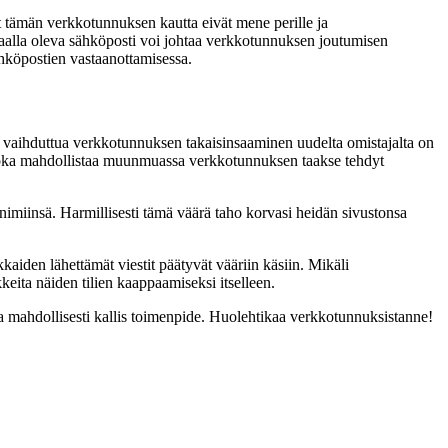
 tämän verkkotunnuksen kautta eivät mene perille ja
alhaalla oleva sähköposti voi johtaa verkkotunnuksen joutumisen
ähköpostien vastaanottamisessa.
vaihduttua verkkotunnuksen takaisinsaaminen uudelta omistajalta on
n, joka mahdollistaa muunmuassa verkkotunnuksen taakse tehdyt
imiinsä. Harmillisesti tämä väärä taho korvasi heidän sivustonsa
kaiden lähettämät viestit päätyvät vääriin käsiin. Mikäli
eita näiden tilien kaappaamiseksi itselleen.
a mahdollisesti kallis toimenpide. Huolehtikaa verkkotunnuksistanne!