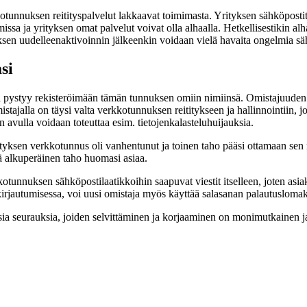
unnuksen reitityspalvelut lakkaavat toimimasta. Yrityksen sähköpostit
missa ja yrityksen omat palvelut voivat olla alhaalla. Hetkellisestikin 
uksen uudelleenaktivoinnin jälkeenkin voidaan vielä havaita ongelmia s
si
pystyy rekisteröimään tämän tunnuksen omiin nimiinsä. Omistajuuden 
istajalla on täysi valta verkkotunnuksen reititykseen ja hallinnointii
avulla voidaan toteuttaa esim. tietojenkalasteluhuijauksia.
yksen verkkotunnus oli vanhentunut ja toinen taho pääsi ottamaan sen n
ä alkuperäinen taho huomasi asiaa.
tunnuksen sähköpostilaatikkoihin saapuvat viestit itselleen, joten asiak
rjautumisessa, voi uusi omistaja myös käyttää salasanan palautuslomakk
sia seurauksia, joiden selvittäminen ja korjaaminen on monimutkainen j