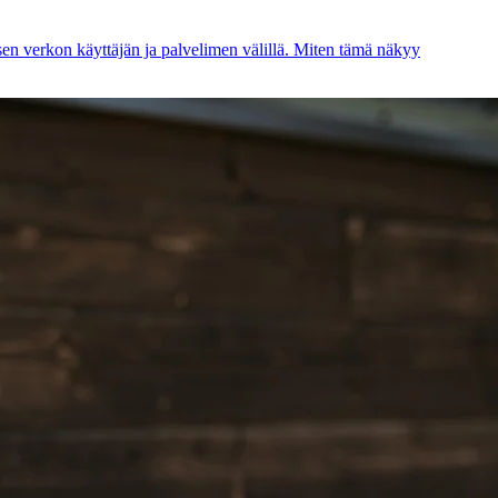
uksen verkon käyttäjän ja palvelimen välillä. Miten tämä näkyy