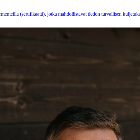
menteilla (sertifikaatti), jotka mahdollistavat tiedon turvallisen kuljet