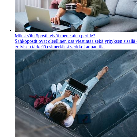
Miksi sähköpostit eivät mene aina perille?
Sähköpostit ovat oleellinen osa viestintää sekä yrityksen sisäll
erityisen tärkeää esimerkiksi verkkokaupan tila