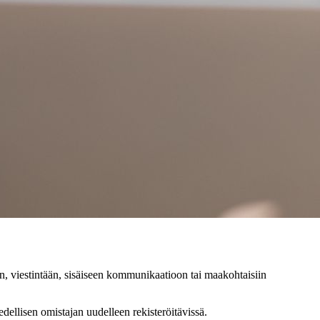
an, viestintään, sisäiseen kommunikaatioon tai maakohtaisiin
dellisen omistajan uudelleen rekisteröitävissä.