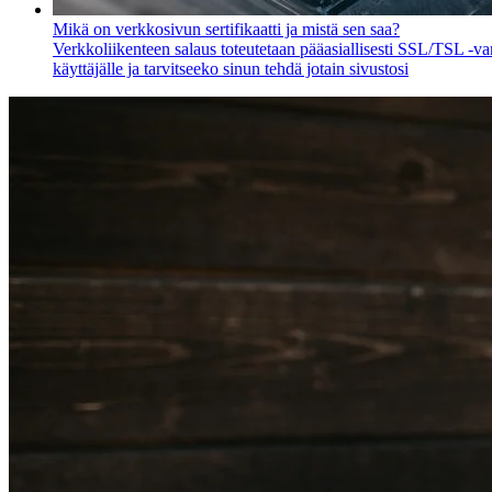
Mikä on verkkosivun sertifikaatti ja mistä sen saa?
Verkkoliikenteen salaus toteutetaan pääasiallisesti SSL/TSL -var
käyttäjälle ja tarvitseeko sinun tehdä jotain sivustosi