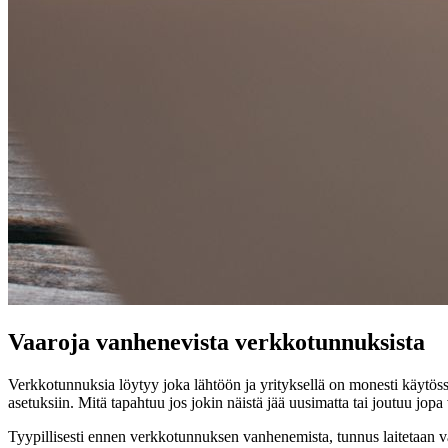
Vaaroja vanhenevista verkkotunnuksista
Verkkotunnuksia löytyy joka lähtöön ja yrityksellä on monesti käytöss
asetuksiin. Mitä tapahtuu jos jokin näistä jää uusimatta tai joutuu jopa 
Tyypillisesti ennen verkkotunnuksen vanhenemista, tunnus laitetaan var