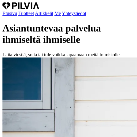
Etusivu
Tuotteet
Artikkelit
Me
Yhteystiedot
Asiantuntevaa
palvelua
ihmiseltä ihmiselle
Laita viestiä, soita tai tule vaikka tapaamaan meitä toimistolle.