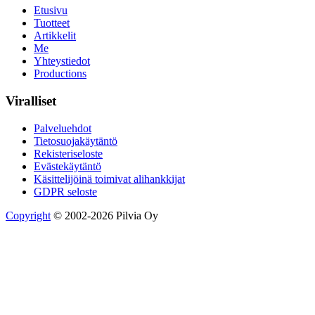
Etusivu
Tuotteet
Artikkelit
Me
Yhteystiedot
Productions
Viralliset
Palveluehdot
Tietosuojakäytäntö
Rekisteriseloste
Evästekäytäntö
Käsittelijöinä toimivat alihankkijat
GDPR seloste
Copyright
© 2002-2026 Pilvia Oy