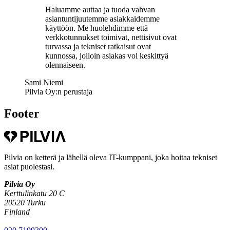
Haluamme auttaa ja tuoda vahvan
asiantuntijuutemme asiakkaidemme
käyttöön. Me huolehdimme että
verkkotunnukset toimivat, nettisivut ovat
turvassa ja tekniset ratkaisut ovat
kunnossa, jolloin asiakas voi keskittyä
olennaiseen.
Sami Niemi
Pilvia Oy:n perustaja
Footer
Pilvia on ketterä ja lähellä oleva IT-kumppani, joka hoitaa tekniset
asiat puolestasi.
Pilvia Oy
Kerttulinkatu 20 C
20520 Turku
Finland