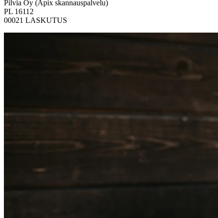
Pilvia Oy (Apix skannauspalvelu)
PL 16112
00021 LASKUTUS