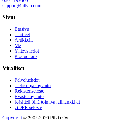
020 7199300
support@pilvia.com
Sivut
Etusivu
Tuotteet
Artikkelit
Me
Yhteystiedot
Productions
Viralliset
Palveluehdot
Tietosuojakäytäntö
Rekisteriseloste
Evästekäytäntö
Käsittelijöinä toimivat alihankkijat
GDPR seloste
Copyright
© 2002-2026 Pilvia Oy