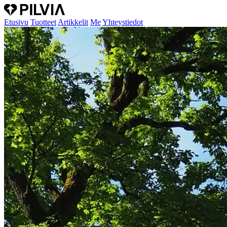
Etusivu
Tuotteet
Artikkelit
Me
Yhteystiedot