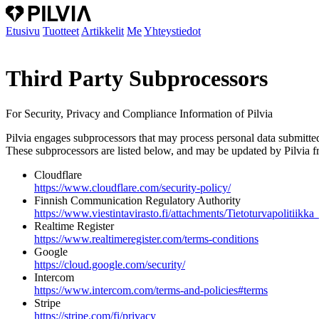
Etusivu
Tuotteet
Artikkelit
Me
Yhteystiedot
Third Party Subprocessors
For Security, Privacy and Compliance Information of Pilvia
Pilvia engages subprocessors that may process personal data submitte
These subprocessors are listed below, and may be updated by Pilvia from
Cloudflare
https://www.cloudflare.com/security-policy/
Finnish Communication Regulatory Authority
https://www.viestintavirasto.fi/attachments/Tietoturvapolitiikk
Realtime Register
https://www.realtimeregister.com/terms-conditions
Google
https://cloud.google.com/security/
Intercom
https://www.intercom.com/terms-and-policies#terms
Stripe
https://stripe.com/fi/privacy