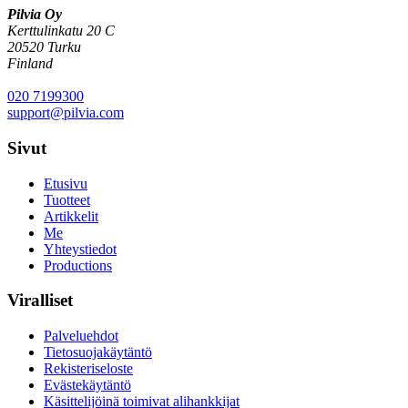
Pilvia Oy
Kerttulinkatu 20 C
20520 Turku
Finland
020 7199300
support@pilvia.com
Sivut
Etusivu
Tuotteet
Artikkelit
Me
Yhteystiedot
Productions
Viralliset
Palveluehdot
Tietosuojakäytäntö
Rekisteriseloste
Evästekäytäntö
Käsittelijöinä toimivat alihankkijat