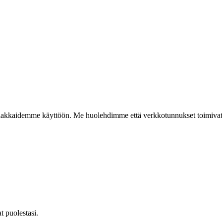
kkaidemme käyttöön. Me huolehdimme että verkkotunnukset toimivat, net
t puolestasi.