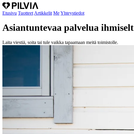
Etusivu
Tuotteet
Artikkelit
Me
Yhteystiedot
Asiantuntevaa
palvelua
ihmiselt
Laita viestiä, soita tai tule vaikka tapaamaan meitä toimistolle.