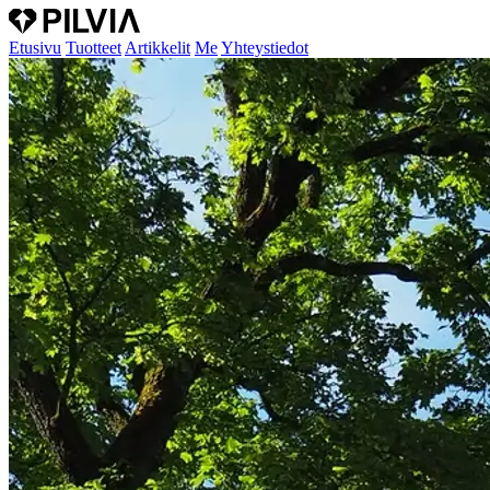
Etusivu
Tuotteet
Artikkelit
Me
Yhteystiedot