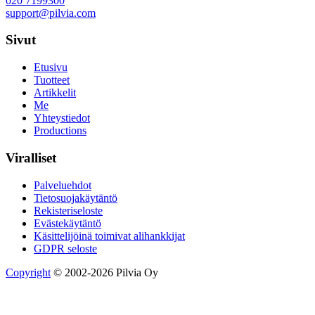
020 7199300
support@pilvia.com
Sivut
Etusivu
Tuotteet
Artikkelit
Me
Yhteystiedot
Productions
Viralliset
Palveluehdot
Tietosuojakäytäntö
Rekisteriseloste
Evästekäytäntö
Käsittelijöinä toimivat alihankkijat
GDPR seloste
Copyright
© 2002-2026 Pilvia Oy