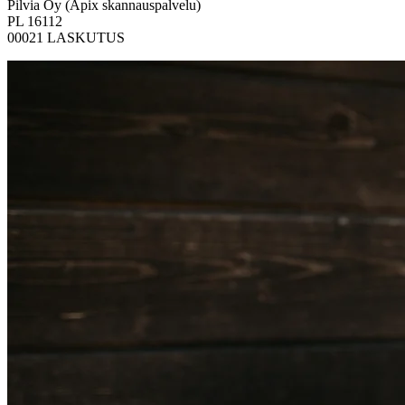
Pilvia Oy (Apix skannauspalvelu)
PL 16112
00021 LASKUTUS