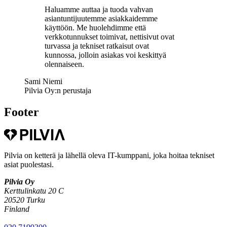
Haluamme auttaa ja tuoda vahvan
asiantuntijuutemme asiakkaidemme
käyttöön. Me huolehdimme että
verkkotunnukset toimivat, nettisivut ovat
turvassa ja tekniset ratkaisut ovat
kunnossa, jolloin asiakas voi keskittyä
olennaiseen.
Sami Niemi
Pilvia Oy:n perustaja
Footer
Pilvia on ketterä ja lähellä oleva IT-kumppani, joka hoitaa tekniset
asiat puolestasi.
Pilvia Oy
Kerttulinkatu 20 C
20520 Turku
Finland